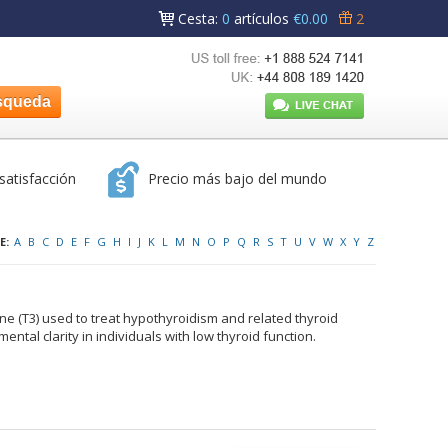
Cesta
:
0
artículos
€0.00
2
satisfacción
Precio más bajo del mundo
E:
A
B
C
D
E
F
G
H
I
J
K
L
M
N
O
P
Q
R
S
T
U
V
W
X
Y
Z
one (T3) used to treat hypothyroidism and related thyroid
ental clarity in individuals with low thyroid function.