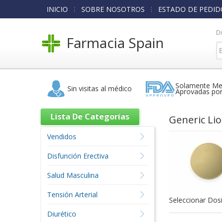
INICIO
SOBRE NOSOTROS
ESTADO DE PEDID
D
Farmacia Spain
Solamente Me
Sin visitas al médico
Aprovadas po
Lista De Categorías
Generic Li
Vendidos
Disfunción Erectiva
Salud Masculina
Tensión Arterial
Seleccionar Dosi
Diurético