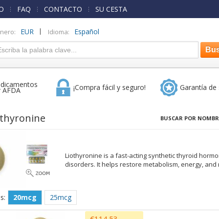
O
FAQ
CONTACTO
SU CESTA
|
EUR
Español
inero:
Idioma:
dicamentos
¡Compra fácil y seguro!
Garantía de 
r AFDA
othyronine
BUSCAR POR NOMBR
Liothyronine is a fast-acting synthetic thyroid horm
disorders. It helps restore metabolism, energy, and m
s:
20mcg
25mcg
€114.53