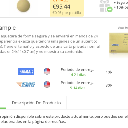
+ Seguro
€95.44
+ 10% pa
€0.95 por pastilla
xample
aquetará de forma segura y se enviará en menos de 24
 apariencia exacta que tendrá (imágenes de un auténtico
). Tiene el tamaño y aspecto de una carta privada normal
adas or 24x11x0,7 cm) y no muestra su contenido.
Periodo de entrega
10$
14-21 días
Periodo de entrega
30$
9-14 días
Descripción De Producto
a opinión disponible sobre este producto actualmente, pero puedes ser el
relacionados en la página de reseñas.