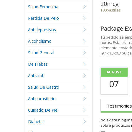
20mcg
Salud Femenina
100pastillas
Pérdida De Pelo
Package E
Antidepresivos
Tu pedido se emp
Alcoholismo
horas. Esta es la
elemento enviado
Salud General
(9,4x4,3x0,3 pulg
De Hiebas
AUGUST
Antiviral
07
Salud De Gastro
Antiparasitario
Testimonios
Cuidado De Piel
No existe ningun
Diabetis
sobre productos 