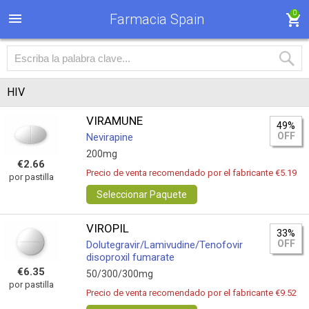
0
Farmacia Spain
HIV
VIRAMUNE
49%
OFF
Nevirapine
200mg
€2.66
Precio de venta recomendado por el fabricante €5.19
por pastilla
Seleccionar Paquete
VIROPIL
33%
OFF
Dolutegravir/Lamivudine/Tenofovir
disoproxil fumarate
€6.35
50/300/300mg
por pastilla
Precio de venta recomendado por el fabricante €9.52