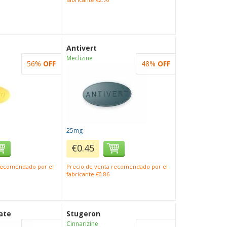
Antivert
Meclizine
56%
OFF
48%
OFF
25mg
€0.45
 recomendado por el
Precio de venta recomendado por el
fabricante €0.86
ate
Stugeron
Cinnarizine