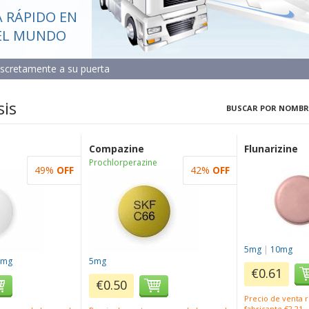
 RÁPIDO EN
EL MUNDO
iscretamente a su puerta
sis
BUSCAR POR NOMBR
Compazine
Flunarizine
Prochlorperazine
49%
OFF
42%
OFF
5mg
|
10mg
4mg
5mg
€0.61
€0.50
Precio de venta
fabricante €2.21