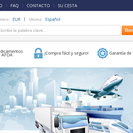
O
FAQ
CONTACTO
SU CESTA
|
EUR
Español
inero:
Idioma:
dicamentos
¡Compra fácil y seguro!
Garantía de 
r AFDA