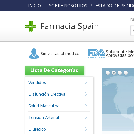
INICIO
SOBRE NOSOTROS
ESTADO DE PEDID
D
Farmacia Spain
Solamente Me
Sin visitas al médico
Aprovadas po
Lista De Categorías
Vendidos
Disfunción Erectiva
Salud Masculina
Tensión Arterial
Diurético