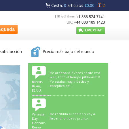
Cesta
:
0
artículos
€0.00
2
satisfacción
Precio más bajo del mundo
He ordenado 7 veces desde esta
web, todo el tiempo píldoras E.D.
Yo estaba muy indeciso y
Barcus
escéptico de ...
Brian,
EE.UU.
He recibido el pedido y voy a
Vanessa
hacer uno nuevo pronto.
Day,
Henham,
Reino