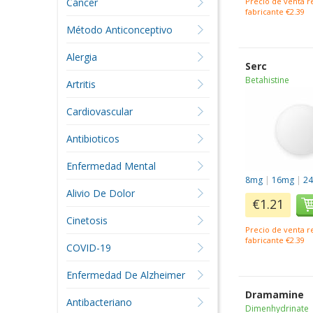
Cáncer
Precio de venta 
fabricante €2.39
Método Anticonceptivo
Alergia
Serc
Betahistine
Artritis
Cardiovascular
Antibioticos
Enfermedad Mental
8mg
|
16mg
|
2
Alivio De Dolor
€1.21
Cinetosis
Precio de venta 
fabricante €2.39
COVID-19
Enfermedad De Alzheimer
Dramamine
Antibacteriano
Dimenhydrinate