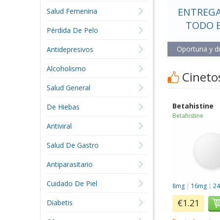
ENTREGA
Salud Femenina
TODO 
Pérdida De Pelo
Oportuna y d
Antidepresivos
Alcoholismo
Cineto
Salud General
Betahistine
De Hiebas
Betahistine
Antiviral
Salud De Gastro
Antiparasitario
Cuidado De Piel
8mg
|
16mg
|
2
€1.21
Diabetis