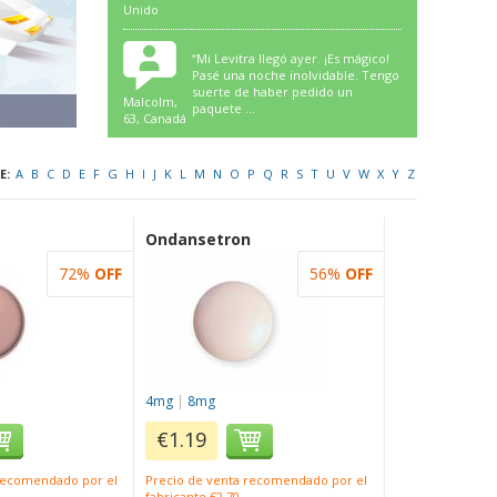
Unido
“Mi Levitra llegó ayer. ¡Es mágico!
Pasé una noche inolvidable. Tengo
suerte de haber pedido un
Malcolm,
paquete ...
63, Canadá
E:
A
B
C
D
E
F
G
H
I
J
K
L
M
N
O
P
Q
R
S
T
U
V
W
X
Y
Z
Ondansetron
72%
OFF
56%
OFF
4mg
|
8mg
€1.19
 recomendado por el
Precio de venta recomendado por el
fabricante €2.70