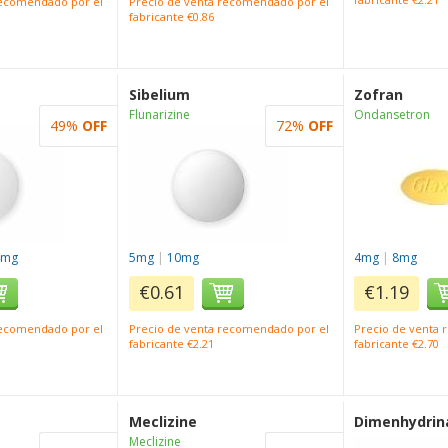
recomendado por el
Precio de venta recomendado por el
fabricante €0.86
Sibelium
Zofran
Flunarizine
Ondansetron
49%
OFF
72%
OFF
4mg
5mg
|
10mg
4mg
|
8mg
€0.61
€1.19
recomendado por el
Precio de venta recomendado por el
Precio de venta
fabricante €2.21
fabricante €2.70
Meclizine
Dimenhydrin
Meclizine