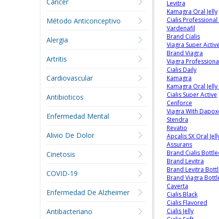
Cáncer
Levitra
Kamagra Oral Jelly
Cialis Professional
Método Anticonceptivo
Vardenafil
Brand Cialis
Alergia
Viagra Super Activ
Brand Viagra
Artritis
Viagra Professional
Cialis Daily
Cardiovascular
Kamagra
Kamagra Oral Jelly
Cialis Super Active
Antibioticos
Cenforce
Viagra With Dapox
Enfermedad Mental
Stendra
Revatio
Alivio De Dolor
Apcalis SX Oral Jell
Assurans
Brand Cialis Bottl
Cinetosis
Brand Levitra
Brand Levitra Bott
COVID-19
Brand Viagra Bottl
Caverta
Enfermedad De Alzheimer
Cialis Black
Cialis Flavored
Antibacteriano
Cialis Jelly