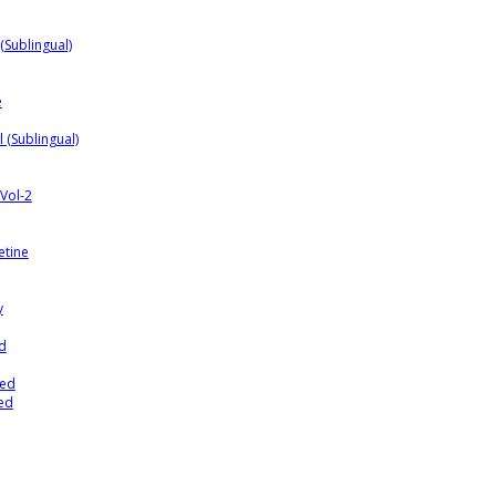
 (Sublingual)
e
 (Sublingual)
 Vol-2
etine
y
ed
led
ed