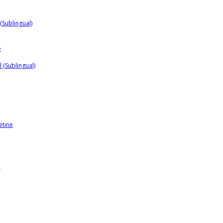
 (Sublingual)
e
 (Sublingual)
etine
a