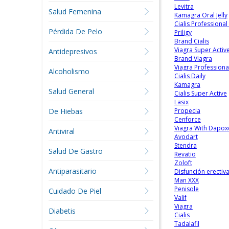
Levitra
Salud Femenina
Kamagra Oral Jelly
Cialis Professional
Pérdida De Pelo
Priligy
Brand Cialis
Viagra Super Activ
Antidepresivos
Brand Viagra
Viagra Professional
Alcoholismo
Cialis Daily
Kamagra
Salud General
Cialis Super Active
Lasix
De Hiebas
Propecia
Cenforce
Viagra With Dapox
Antiviral
Avodart
Stendra
Salud De Gastro
Revatio
Zoloft
Antiparasitario
Disfunción erectiv
Man XXX
Penisole
Cuidado De Piel
Valif
Viagra
Diabetis
Cialis
Tadalafil