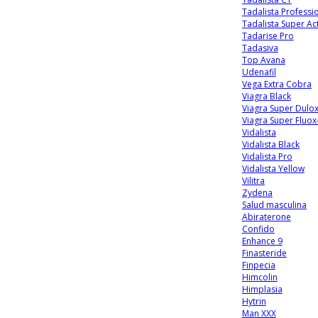
Tadalista Professi
Tadalista Super Ac
Tadarise Pro
Tadasiva
Top Avana
Udenafil
Vega Extra Cobra
Viagra Black
Viagra Super Dulo
Viagra Super Fluox
Vidalista
Vidalista Black
Vidalista Pro
Vidalista Yellow
Vilitra
Zydena
Salud masculina
Abiraterone
Confido
Enhance 9
Finasteride
Finpecia
Himcolin
Himplasia
Hytrin
Man XXX