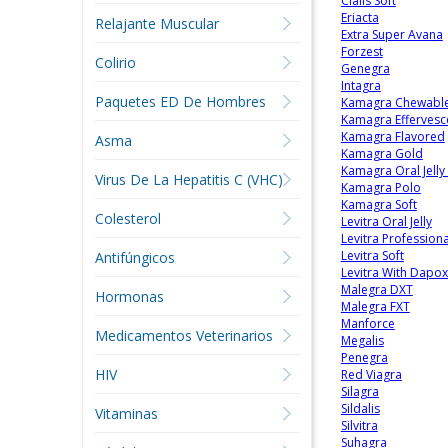
Cialis Soft
Eriacta
Relajante Muscular
Extra Super Avana
Forzest
Colirio
Genegra
Intagra
Paquetes ED De Hombres
Kamagra Chewabl
Kamagra Effervesc
Kamagra Flavored
Asma
Kamagra Gold
Kamagra Oral Jelly
Virus De La Hepatitis C (VHC)
Kamagra Polo
Kamagra Soft
Colesterol
Levitra Oral Jelly
Levitra Professiona
Levitra Soft
Antifúngicos
Levitra With Dapox
Malegra DXT
Hormonas
Malegra FXT
Manforce
Medicamentos Veterinarios
Megalis
Penegra
HIV
Red Viagra
Silagra
Sildalis
Vitaminas
Silvitra
Suhagra