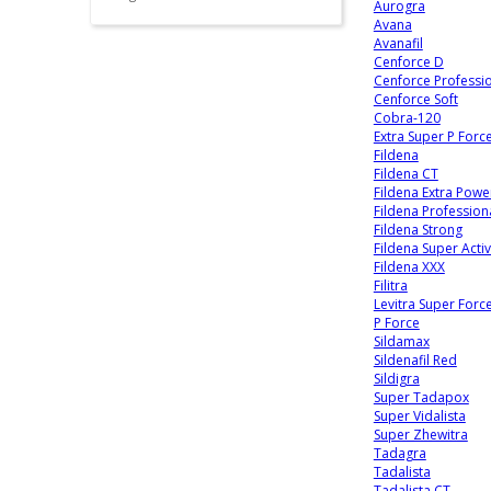
Aurogra
Avana
Avanafil
Cenforce D
Cenforce Professi
Cenforce Soft
Cobra-120
Extra Super P Forc
Fildena
Fildena CT
Fildena Extra Powe
Fildena Profession
Fildena Strong
Fildena Super Acti
Fildena XXX
Filitra
Levitra Super Forc
P Force
Sildamax
Sildenafil Red
Sildigra
Super Tadapox
Super Vidalista
Super Zhewitra
Tadagra
Tadalista
Tadalista CT