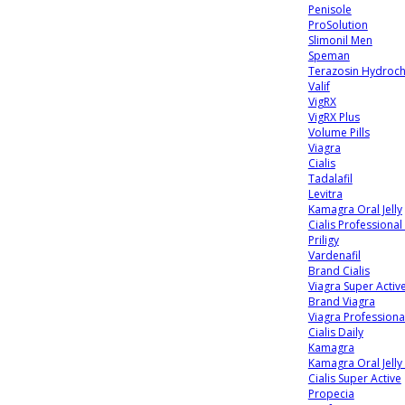
Penisole
ProSolution
Slimonil Men
Speman
Terazosin Hydroch
Valif
VigRX
VigRX Plus
Volume Pills
Viagra
Cialis
Tadalafil
Levitra
Kamagra Oral Jelly
Cialis Professional
Priligy
Vardenafil
Brand Cialis
Viagra Super Activ
Brand Viagra
Viagra Professional
Cialis Daily
Kamagra
Kamagra Oral Jelly
Cialis Super Active
Propecia