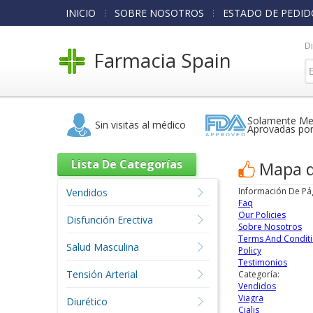
INICIO
SOBRE NOSOTROS
ESTADO DE PEDID
D
Farmacia Spain
Solamente Me
Sin visitas al médico
Aprovadas po
Lista De Categorías
Mapa d
Información De Pá
Vendidos
Faq
Our Policies
Disfunción Erectiva
Sobre Nosotros
Terms And Condit
Salud Masculina
Policy
Testimonios
Tensión Arterial
Categoría:
Vendidos
Viagra
Diurético
Cialis