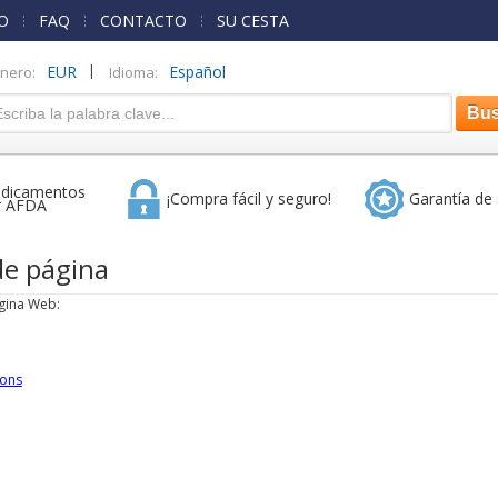
O
FAQ
CONTACTO
SU CESTA
|
EUR
Español
inero:
Idioma:
dicamentos
¡Compra fácil y seguro!
Garantía de 
r AFDA
e página
gina Web:
ions