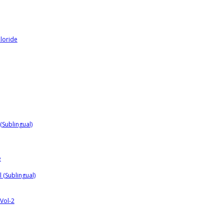
loride
 (Sublingual)
e
 (Sublingual)
 Vol-2