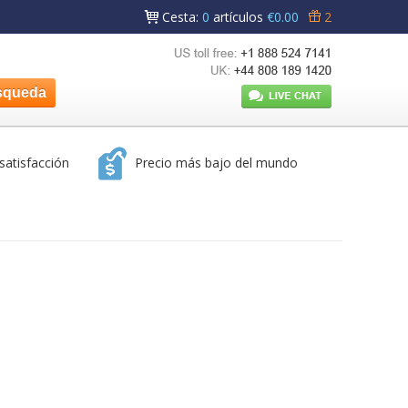
Cesta
:
0
artículos
€0.00
2
satisfacción
Precio más bajo del mundo