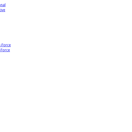
onal
tive
x-Force
-Force