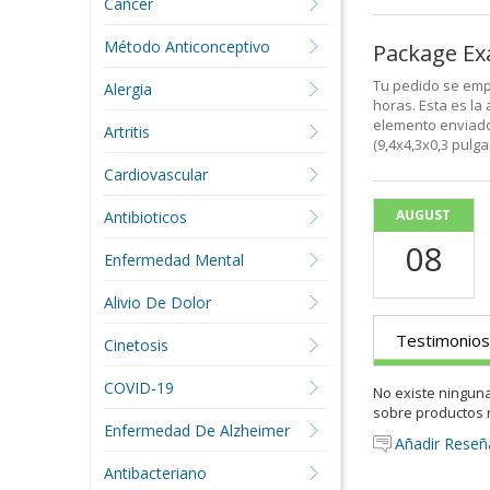
Cáncer
Método Anticonceptivo
Package E
Tu pedido se emp
Alergia
horas. Esta es la
elemento enviado
Artritis
(9,4x4,3x0,3 pulg
Cardiovascular
AUGUST
Antibioticos
08
Enfermedad Mental
Alivio De Dolor
Testimonios
Cinetosis
COVID-19
No existe ningun
sobre productos 
Enfermedad De Alzheimer
Añadir Reseñ
Antibacteriano