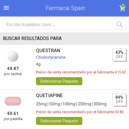
0
Farmacia Spain
BUSCAR RESULTADOS PARA
QUESTRAN
43%
OFF
Cholestyramine
4g
€8.87
Precio de venta recomendado por el fabricante €15.62
por sachet
Seleccionar Paquete
QUETIAPINE
84%
OFF
25mg |
50mg |
100mg |
200mg |
300mg
Precio de venta recomendado por el fabricante €3.82
€0.61
por pastilla
Seleccionar Paquete