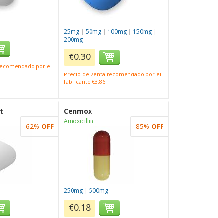
25mg
|
50mg
|
100mg
|
150mg
|
200mg
€0.30
 recomendado por el
Precio de venta recomendado por el
fabricante €3.86
t
Cenmox
Amoxicillin
62%
OFF
85%
OFF
250mg
|
500mg
€0.18