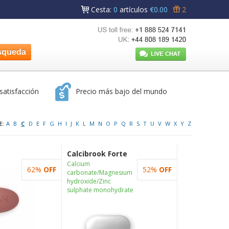
Cesta
:
0
artículos
€0.00
2
satisfacción
Precio más bajo del mundo
:
A
B
C
D
E
F
G
H
I
J
K
L
M
N
O
P
Q
R
S
T
U
V
W
X
Y
Z
Calcibrook Forte
Calcium
62%
OFF
52%
OFF
carbonate/Magnesium
hydroxide/Zinc
sulphate monohydrate