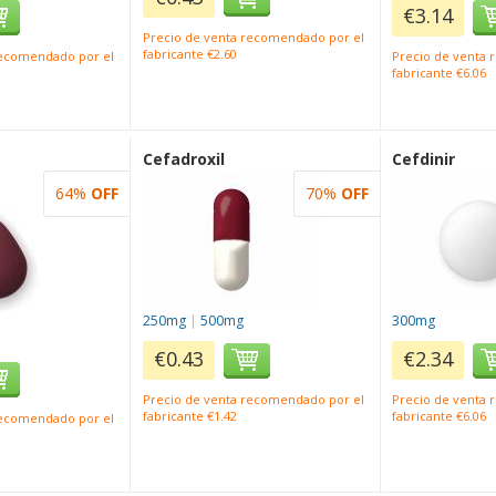
€3.14
Precio de venta recomendado por el
fabricante €2.60
recomendado por el
Precio de venta
fabricante €6.06
Cefadroxil
Cefdinir
64%
OFF
70%
OFF
250mg
|
500mg
300mg
€0.43
€2.34
Precio de venta recomendado por el
Precio de venta
fabricante €1.42
fabricante €6.06
recomendado por el