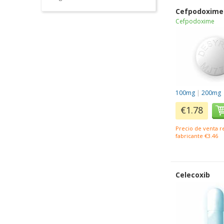
Cefpodoxime
Cefpodoxime
100mg
|
200mg
€1.78
Precio de venta 
fabricante €3.46
Celecoxib