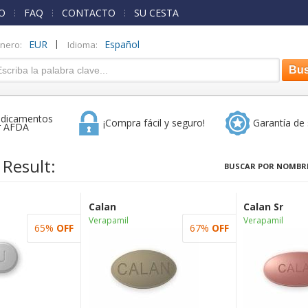
O
FAQ
CONTACTO
SU CESTA
|
EUR
Español
inero:
Idioma:
dicamentos
¡Compra fácil y seguro!
Garantía de 
r AFDA
 Result:
BUSCAR POR NOMBRE
Calan
Calan Sr
Verapamil
Verapamil
65%
OFF
67%
OFF