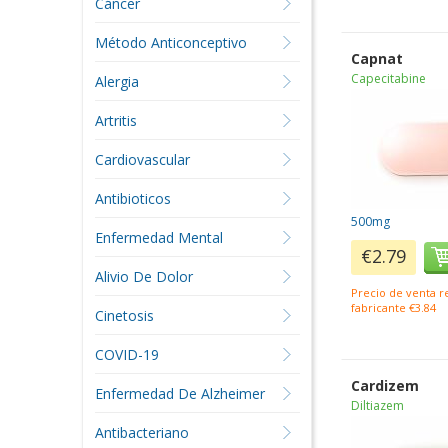
Cáncer
Método Anticonceptivo
Capnat
Capecitabine
Alergia
Artritis
Cardiovascular
Antibioticos
500mg
Enfermedad Mental
€2.79
Alivio De Dolor
Precio de venta 
fabricante €3.84
Cinetosis
COVID-19
Cardizem
Enfermedad De Alzheimer
Diltiazem
Antibacteriano