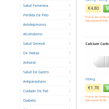
Salud Femenina
€4.80
Pérdida De Pelo
Precio de venta 
fabricante €13.84
Antidepresivos
Alcoholismo
Salud General
Calcium Carb
De Hiebas
Antiviral
Salud De Gastro
500mg
Antiparasitario
€1.78
Cuidado De Piel
Precio de venta 
Diabetis
fabricante €2.60