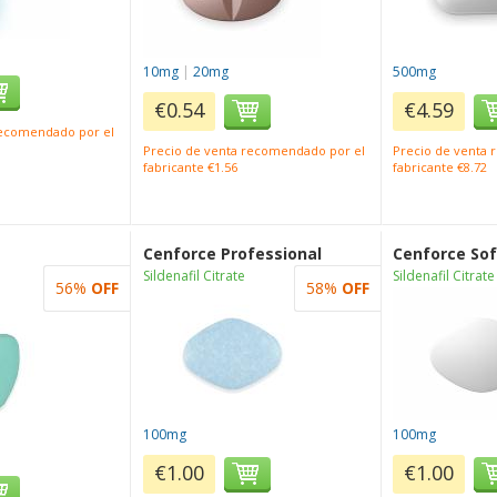
10mg
|
20mg
500mg
€0.54
€4.59
recomendado por el
Precio de venta recomendado por el
Precio de venta
fabricante €1.56
fabricante €8.72
Cenforce Professional
Cenforce Sof
Sildenafil Citrate
Sildenafil Citrate
56%
OFF
58%
OFF
100mg
100mg
€1.00
€1.00