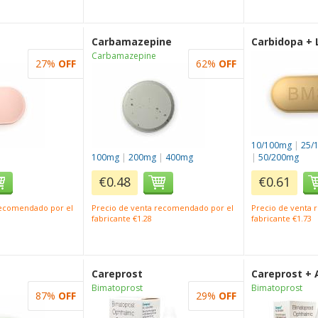
Carbamazepine
Carbidopa +
Carbamazepine
27%
OFF
62%
OFF
10/100mg
|
25/
100mg
|
200mg
|
400mg
|
50/200mg
€0.48
€0.61
recomendado por el
Precio de venta recomendado por el
Precio de venta
fabricante €1.28
fabricante €1.73
Careprost
Careprost + 
Bimatoprost
Bimatoprost
87%
OFF
29%
OFF