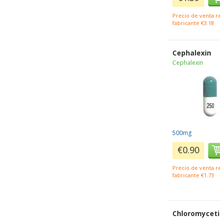
Precio de venta 
fabricante €3.18
Cephalexin
Cephalexin
500mg
€0.90
Precio de venta 
fabricante €1.73
Chloromycet