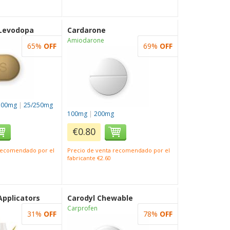
 Levodopa
Cardarone
Amiodarone
65%
OFF
69%
OFF
100mg
|
25/250mg
100mg
|
200mg
€0.80
 recomendado por el
Precio de venta recomendado por el
fabricante €2.60
Applicators
Carodyl Chewable
Carprofen
31%
OFF
78%
OFF