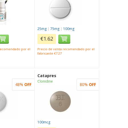
25mg
|
75mg
|
100mg
€1.62
 recomendado por el
Precio de venta recomendado por el
fabricante €7.27
Catapres
Clonidine
48%
OFF
80%
OFF
100mcg