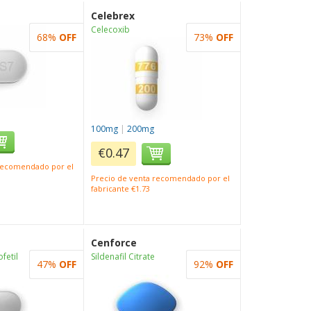
Celebrex
Celecoxib
68%
OFF
73%
OFF
100mg
|
200mg
€0.47
 recomendado por el
Precio de venta recomendado por el
fabricante €1.73
Cenforce
fetil
Sildenafil Citrate
47%
OFF
92%
OFF