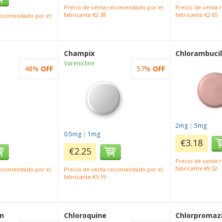
Precio de venta recomendado por el
Precio de venta
fabricante €2.38
fabricante €2.65
recomendado por el
Champix
Chlorambucil
Varenicline
48%
OFF
57%
OFF
2mg
|
5mg
0.5mg
|
1mg
€3.18
€2.25
Precio de venta
fabricante €9.52
recomendado por el
Precio de venta recomendado por el
fabricante €5.19
in
Chloroquine
Chlorpromaz