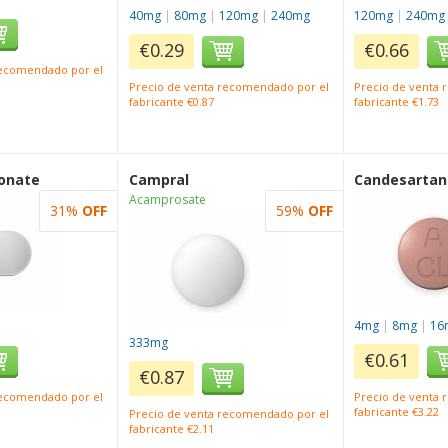
40mg
|
80mg
|
120mg
|
240mg
120mg
|
240mg
€0.29
€0.66
recomendado por el
Precio de venta recomendado por el
Precio de venta
fabricante €0.87
fabricante €1.73
onate
Campral
Candesartan
Acamprosate
31%
OFF
59%
OFF
4mg
|
8mg
|
16
333mg
€0.61
€0.87
recomendado por el
Precio de venta
fabricante €3.22
Precio de venta recomendado por el
fabricante €2.11