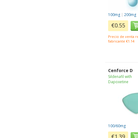
100mg
|
200mg
€0.55
Precio de venta 
fabricante €1.14
Cenforce D
Sildenafil with
Dapoxetine
100/60mg
€1.39