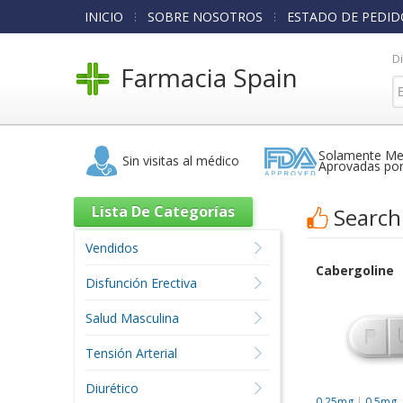
INICIO
SOBRE NOSOTROS
ESTADO DE PEDID
D
Farmacia Spain
Solamente Me
Sin visitas al médico
Aprovadas po
Lista De Categorías
Search
Vendidos
Cabergoline
Disfunción Erectiva
Salud Masculina
Tensión Arterial
Diurético
0,25mg
|
0,5mg