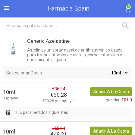
0
Farmacia Spain
Generic Azelastine
Astelin es un spray nasal de antihistamínico usado
para tratar síntomas de alergia, como estornudo y
nariz picante, líquida.
Seleccionar Dosis:
€36.34
10ml
Añadir A La Cesta
€30.28
1sprayer
€0.00
guardar:
€30.28 por sprayer
10% para pedidos siguientes
€58.84
10ml
Añadir A La Cesta
€49.31