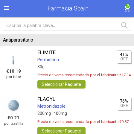
0
Farmacia Spain
Antiparasitario
ELIMITE
41%
OFF
Permethrin
30g
€10.19
Precio de venta recomendado por el fabricante €17.34
por tube
Seleccionar Paquete
FLAGYL
76%
OFF
Metronidazole
200mg |
400mg
€0.21
Precio de venta recomendado por el fabricante €0.87
por pastilla
Seleccionar Paquete