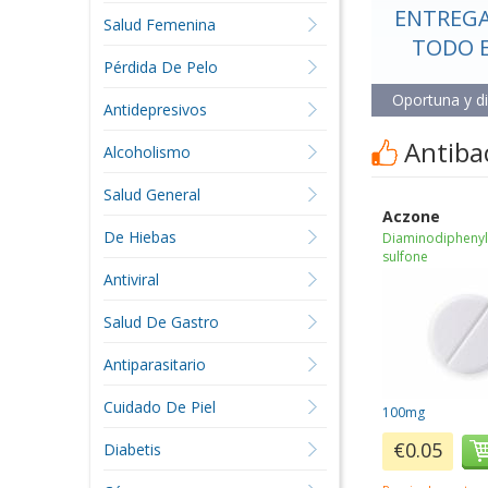
ENTREGA
Salud Femenina
TODO 
Pérdida De Pelo
Oportuna y d
Antidepresivos
Antiba
Alcoholismo
Salud General
Aczone
De Hiebas
Diaminodipheny
sulfone
Antiviral
Salud De Gastro
Antiparasitario
Cuidado De Piel
100mg
€0.05
Diabetis