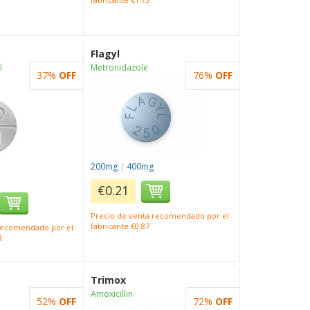
Flagyl
l
Metronidazole
37%
OFF
76%
OFF
200mg
|
400mg
€0.21
Precio de venta recomendado por el
fabricante €0.87
 recomendado por el
8
Trimox
Amoxicillin
52%
OFF
72%
OFF