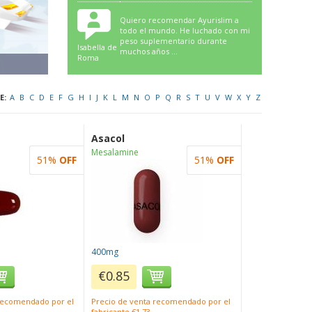
Quiero recomendar Ayurislim a
todo el mundo. He luchado con mi
peso suplementario durante
Isabella de
muchos años ...
Roma
E:
A
B
C
D
E
F
G
H
I
J
K
L
M
N
O
P
Q
R
S
T
U
V
W
X
Y
Z
Asacol
Mesalamine
51%
OFF
51%
OFF
400mg
€0.85
 recomendado por el
Precio de venta recomendado por el
fabricante €1.73