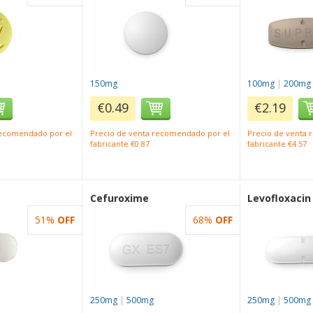
150mg
100mg
|
200mg
€0.49
€2.19
recomendado por el
Precio de venta recomendado por el
Precio de venta
fabricante €0.87
fabricante €4.57
Cefuroxime
Levofloxacin
51%
OFF
68%
OFF
250mg
|
500mg
250mg
|
500mg