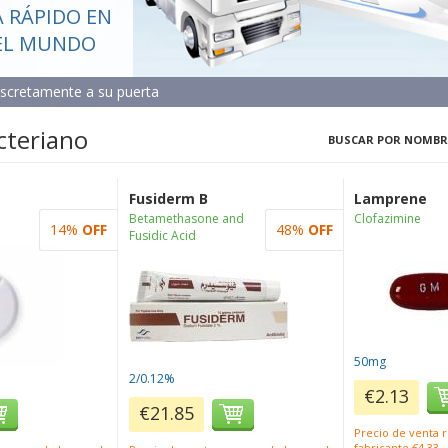
 RÁPIDO EN
EL MUNDO
iscretamente a su puerta
cteriano
BUSCAR POR NOMBR
Fusiderm B
Lamprene
l
Betamethasone and
Clofazimine
14%
OFF
48%
OFF
Fusidic Acid
50mg
2/0.12%
€2.13
€21.85
Precio de venta
fabricante €4.33