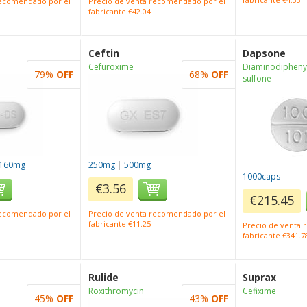
recomendado por el
Precio de venta recomendado por el
fabricante €42.04
Ceftin
Dapsone
Cefuroxime
Diaminodipheny
79%
OFF
68%
OFF
sulfone
/160mg
250mg
|
500mg
1000caps
€3.56
€215.45
recomendado por el
Precio de venta recomendado por el
fabricante €11.25
Precio de venta
fabricante €341.7
Rulide
Suprax
Roxithromycin
Cefixime
45%
OFF
43%
OFF