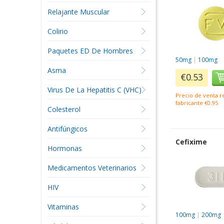
Relajante Muscular
Colirio
Paquetes ED De Hombres
50mg
|
100mg
Asma
€0.53
Virus De La Hepatitis C (VHC)
Precio de venta 
fabricante €0.95
Colesterol
Antifúngicos
Cefixime
Hormonas
Medicamentos Veterinarios
HIV
Vitaminas
100mg
|
200mg