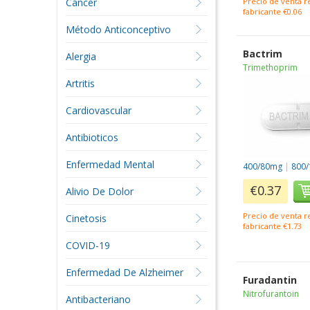
Cáncer
Precio de venta 
fabricante €0.06
Método Anticonceptivo
Bactrim
Alergia
Trimethoprim
Artritis
Cardiovascular
Antibioticos
Enfermedad Mental
400/80mg
|
800
€0.37
Alivio De Dolor
Precio de venta 
Cinetosis
fabricante €1.73
COVID-19
Enfermedad De Alzheimer
Furadantin
Nitrofurantoin
Antibacteriano