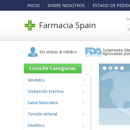
INICIO
SOBRE NOSOTROS
ESTADO DE PEDID
D
Farmacia Spain
Solamente Me
Sin visitas al médico
Aprovadas po
Lista De Categorías
Vendidos
Disfunción Erectiva
Salud Masculina
Tensión Arterial
Diurético