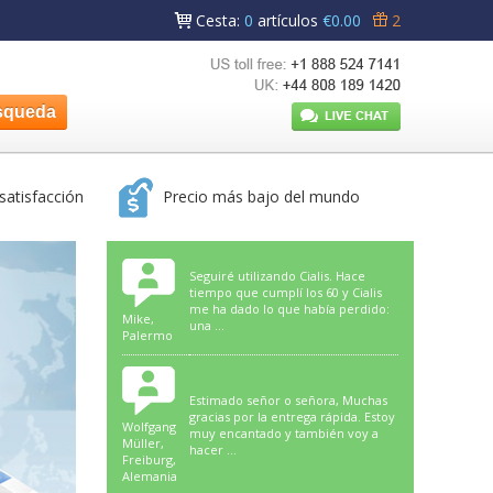
Cesta
:
0
artículos
€0.00
2
satisfacción
Precio más bajo del mundo
Seguiré utilizando Cialis. Hace
tiempo que cumplí los 60 y Cialis
me ha dado lo que había perdido:
Mike,
una ...
Palermo
Estimado señor o señora, Muchas
gracias por la entrega rápida. Estoy
Wolfgang
muy encantado y también voy a
Müller,
hacer ...
Freiburg,
Alemania