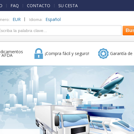
O
FAQ
CONTACTO
SU CESTA
|
EUR
Español
inero:
Idioma:
dicamentos
¡Compra fácil y seguro!
Garantía de 
r AFDA